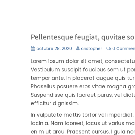
Pellentesque feugiat, quvitae s
octubre 28, 2020
cristopher
0 Commen
Lorem ipsum dolor sit amet, consectetur
Vestibulum suscipit faucibus sem ut port
tempor ante. In placerat augue quis turp
Phasellus posuere eros vitae magna gra
Suspendisse quis laoreet purus, vel di
efficitur dignissim.
In vulputate mattis tortor vel imperdiet. 
lacinia. Nam laoreet, lacus ut varius mat
enim ut arcu. Praesent cursus, ligula non