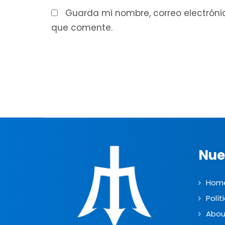
Guarda mi nombre, correo electróni
que comente.
Nue
Hom
Polít
Abou